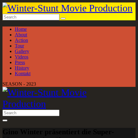
Home
About
Action
Tour
Gallery
Videos
Press
History
Kontakt
SEASON - 2023
Gino Winter präsentiert die Super-