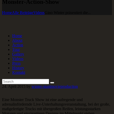
Monster-Action-Show
Home
Alle Beiträge
Videos
Gino Winter präsentiert die...
Home
About
Action
Tour
Gallery
Videos
Press
History
Kontakt
24. April 2015
by
winter-stuntmovieproduction
Eine Monster Truck Show ist eine aufregende und
adrenalinfördernde Live-Unterhaltungsveranstaltung, bei der große,
maßgefertigte Trucks mit übergroßen Reifen, leistungsstarken
Motoren und einzigartigen Designs im Mittelpunkt stehen.