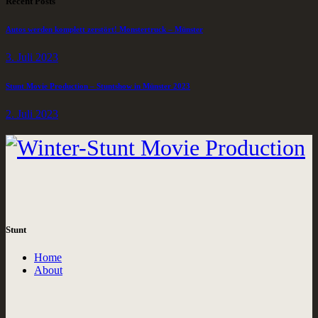
Recent Posts
Autos werden komplett zerstört! Monstertruck – Münster
3. Juli 2023
Stunt Movie Production – Stuntshow in Münster 2023
2. Juli 2023
Stunt
Home
About