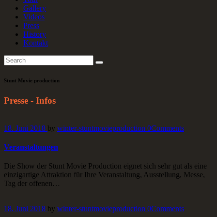
Gallery
Videos
Press
History
Kontakt
Stunt Movie production
Presse - Infos
18. Juni 2018
by
winter-stuntmovieproduction
0
Comments
Veranstaltungen
Die Show der Stunt Movie Production eignet sich sehr gut als eine
einzigartige Attraktion für Ihre Veranstaltung, Ausstellung, Messe,
Tag der offenen…
18. Juni 2018
by
winter-stuntmovieproduction
0
Comments