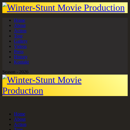
Home
About
Action
Tour
Gallery
Videos
Press
History
Kontakt
Season - 2026
Home
About
Action
Tour