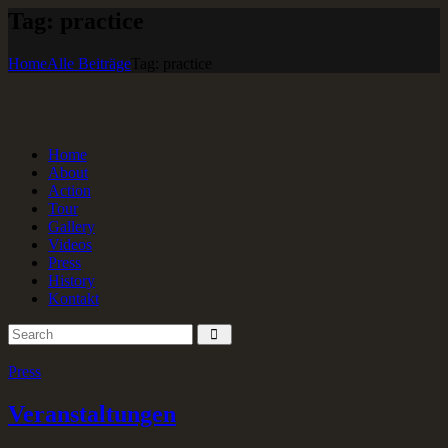
Tag: practice
Home
Alle Beiträge
Tag: practice
Home
About
Action
Tour
Gallery
Videos
Press
History
Kontakt
Press
Veranstaltungen