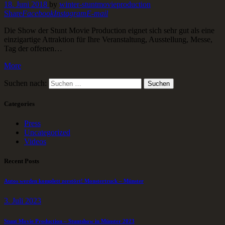
18. Juni 2018
by
winter-stuntmovieproduction
Share
Facebook
Instagram
E-mail
Die Show der Stunt Movie Production eignet sich sehr gut als eine
einzigartige Attraktion für Ihre Veranstaltung, Ausstellung, Messe,
Tag der offenen…
More
Suchen nach:
Categories
Press
Uncategorized
Videos
Recent Posts
Autos werden komplett zerstört! Monstertruck – Münster
3. Juli 2023
Stunt Movie Production – Stuntshow in Münster 2023