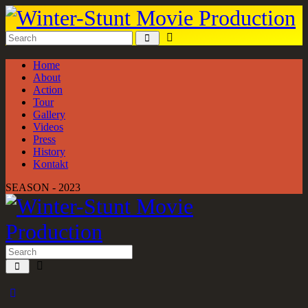
Home
About
Action
Tour
Gallery
Videos
Press
History
Kontakt
SEASON - 2023