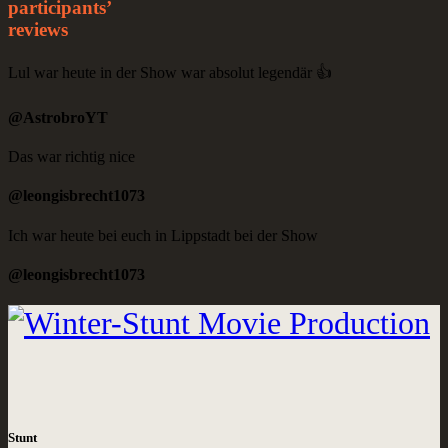
participants’
reviews
Lul war heute in der Show war absolut legendär 👍
@AstrobroYT
Das war richtig nice
@leongisbrecht1073
Ich war heute bei euch in Lippstadt bei der Show
@leongisbrecht1073
Stunt