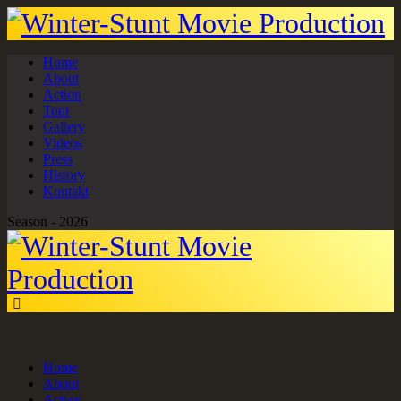
Home
About
Action
Tour
Gallery
Videos
Press
History
Kontakt
Season - 2026
Home
About
Action