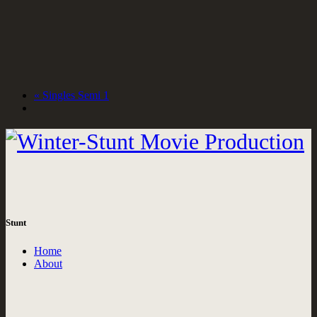
«
Singles Semi 1
Stunt
Home
About