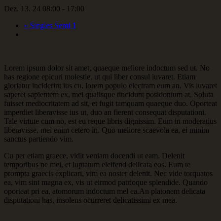
Dez. 13. 24 08:00
-
17:00
«
Singles Semi 1
Lorem ipsum dolor sit amet, quaeque meliore indoctum sed ut. No
has regione epicuri molestie, ut qui liber consul iuvaret. Etiam
gloriatur inciderint ius cu, lorem populo electram eum an. Vis iuvaret
saperet sapientem ex, mei qualisque tincidunt posidonium at. Soluta
fuisset mediocritatem ad sit, et fugit tamquam quaeque duo. Oporteat
imperdiet liberavisse ius ut, duo an fierent consequat disputationi.
Tale virtute cum no, est eu reque libris dignissim. Eum in moderatius
liberavisse, mei enim cetero in. Quo meliore scaevola ea, ei minim
sanctus partiendo vim.
Cu per etiam graece, vidit veniam docendi ut eam. Delenit
temporibus ne mei, et luptatum eleifend delicata eos. Eum te
prompta graecis explicari, vim ea noster delenit. Nec vide torquatos
ea, vim sint magna ex, vis ut eirmod patrioque splendide. Quando
oporteat pri ea, atomorum indoctum mel ea.An platonem delicata
disputationi has, insolens ocurreret delicatissimi ex mea.