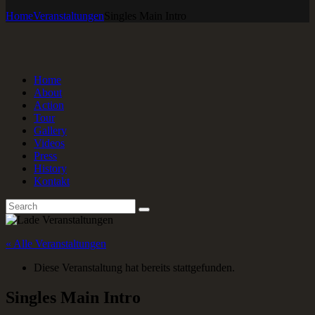
Home
Veranstaltungen
Singles Main Intro
Home
About
Action
Tour
Gallery
Videos
Press
History
Kontakt
« Alle Veranstaltungen
Diese Veranstaltung hat bereits stattgefunden.
Singles Main Intro