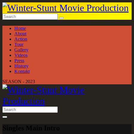
Home
About
Action
Tour
Gallery
Videos
Press
History
Kontakt
SEASON - 2023
Singles Main Intro