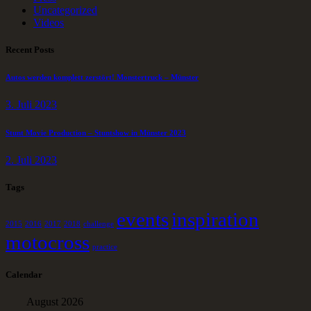
Uncategorized
Videos
Recent Posts
Autos werden komplett zerstört! Monstertruck – Münster
3. Juli 2023
Stunt Movie Production – Stuntshow in Münster 2023
2. Juli 2023
Tags
events
inspiration
2015
2016
2017
2018
challenge
motocross
practice
Calendar
August 2026