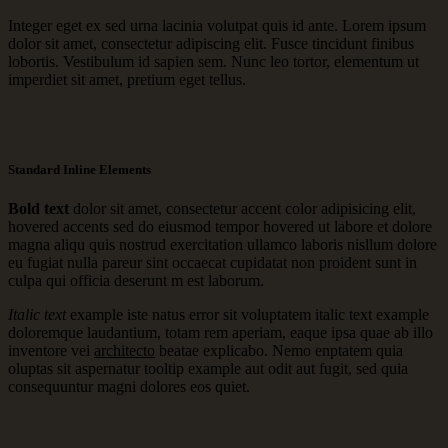
Integer eget ex sed urna lacinia volutpat quis id ante. Lorem ipsum
dolor sit amet, consectetur adipiscing elit. Fusce tincidunt finibus
lobortis. Vestibulum id sapien sem. Nunc leo tortor, elementum ut
imperdiet sit amet, pretium eget tellus.
Standard Inline Elements
Bold text
dolor sit amet, consectetur
accent color
adipisicing elit,
hovered accents
sed do eiusmod tempor hovered ut labore et dolore
magna aliqu quis nostrud exercitation ullamco laboris nisllum dolore
eu fugiat nulla pareur sint occaecat cupidatat non proident
sunt in
culpa qui
officia deserunt m est laborum.
Italic text
example iste natus error sit voluptatem italic text example
doloremque laudantium, totam rem aperiam, eaque ipsa quae ab illo
inventore vei
architecto
beatae explicabo. Nemo enptatem quia
oluptas sit aspernatur
tooltip example
aut odit aut fugit, sed quia
consequuntur magni dolores eos quiet.