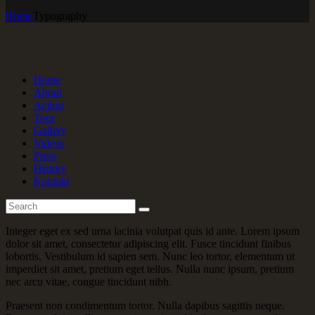
Home
Typography
Home
About
Action
Tour
Gallery
Videos
Press
History
Kontakt
Integer eget ex sed urna lacinia volutpat quis id ante. Lorem ipsum
dolor sit amet, consectetur adipiscing elit. Fusce tincidunt finibus
lobortis. Vestibulum id sapien sem. Nunc leo tortor, elementum ut
imperdiet sit amet, pretium eget tellus. Nulla nunc ipsum, pretium
nec arcu vitae, congue tincidunt nibh.
Praesent non condimentum tortor. Nulla dapibus sagittis neque.