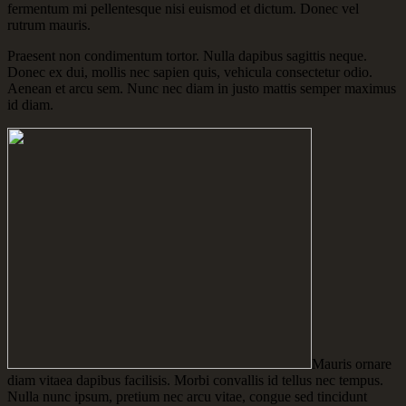
fermentum mi pellentesque nisi euismod et dictum. Donec vel
rutrum mauris.
Praesent non condimentum tortor. Nulla dapibus sagittis neque.
Donec ex dui, mollis nec sapien quis, vehicula consectetur odio.
Aenean et arcu sem. Nunc nec diam in justo mattis semper maximus
id diam.
Mauris ornare
diam vitaea dapibus facilisis. Morbi convallis id tellus nec tempus.
Nulla nunc ipsum, pretium nec arcu vitae, congue sed tincidunt