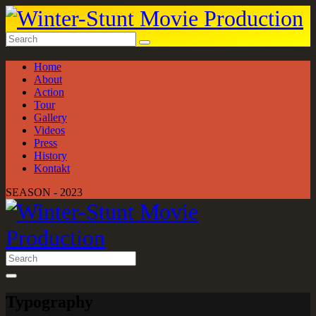
Home
About
Action
Tour
Gallery
Videos
Press
History
Kontakt
SEASON - 2023
Typography